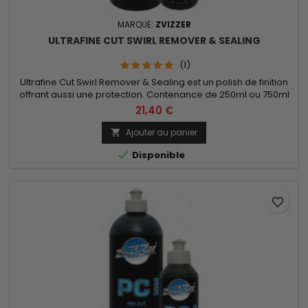
MARQUE:
ZVIZZER
ULTRAFINE CUT SWIRL REMOVER & SEALING
(1)
Ultrafine Cut Swirl Remover & Sealing est un polish de finition
offrant aussi une protection. Contenance de 250ml ou 750ml
au choix.
21,40 €
Ajouter au panier


Disponible
favorite_border