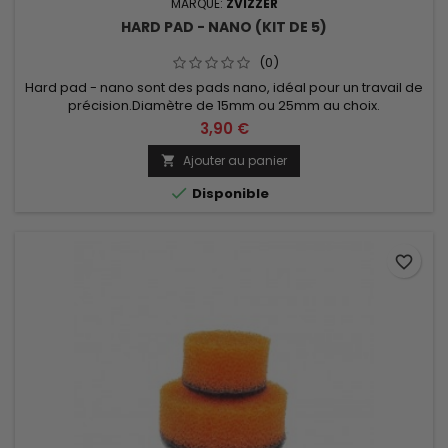
MARQUE:
ZVIZZER
HARD PAD - NANO (KIT DE 5)
(0)
Hard pad - nano sont des pads nano, idéal pour un travail de
précision.Diamètre de 15mm ou 25mm au choix.
3,90 €
Ajouter au panier


Disponible
favorite_border