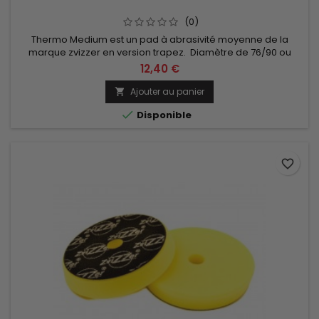
(0)
Thermo Medium est un pad à abrasivité moyenne de la
marque zvizzer en version trapez. Diamètre de 76/90 ou
125/140mm au choix.
12,40 €
Ajouter au panier


Disponible
favorite_border