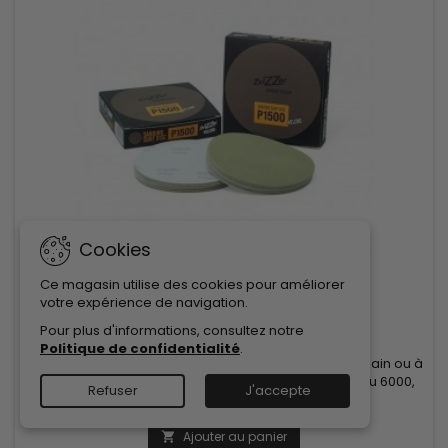
Cookies
MARQUE:
ZVIZZER
Ce magasin utilise des cookies pour améliorer
votre expérience de navigation.
DISQUE DE PONÇAGE À L'EAU 150MM
Pour plus d'informations, consultez notre
(0)
Politique de confidentialité
.
Disque abrasif pour ponçage à l'eau, utilisable à la main ou à
la polisseuse. Abrasivité de 1500, 2000, 2500, 3000 ou 6000,
Refuser
J'accepte
diamètre 150mm, à l'unité.
11,95 €
Ajouter au panier
