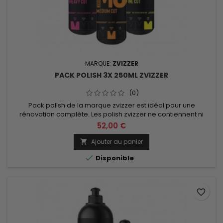
MARQUE:
ZVIZZER
PACK POLISH 3X 250ML ZVIZZER
(0)
Pack polish de la marque zvizzer est idéal pour une
rénovation complète. Les polish zvizzer ne contiennent ni
fillers, ni silicone. Contenu du kit: 1x 250ml de fine cut, 1x 250ml
52,00 €
de medium cut, 1x 250ml de heavy cut.
Ajouter au panier


Disponible
favorite_border