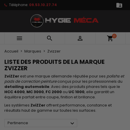

Téléphone:
09.53.10.27.74
×
×
×
×
Mes produits favoris
((modalTitle))
Créer une liste de favoris
Connexion
Créer une nouvelle liste
add_circle_outline
((confirmMessage))
Vous devez être connecté pour ajouter des produits
Nom de la liste de favoris
à votre liste de favoris.
0



shopping_cart
((cancelText))
((modalDeleteText))
Annuler
Connexion
Accueil
Marques
Zvizzer
Annuler
Créer une liste de favoris
LISTE DES PRODUITS DE LA MARQUE
ZVIZZER
ZviZZer
est une marque allemande réputée pour ses
polishs et
pads de correction peinture
conçus pour les professionnels du
detailing automobile
. Avec des produits phares tels que le
HCC 4000
,
MC 3000
,
FC 2000
ou
UC 1000
, elle garantit un
équilibre parfait entre coupe, finition et brillance.
Les systèmes
ZviZZer
offrent performance, constance et
résultats haut de gamme sur toutes les surfaces.

Pertinence