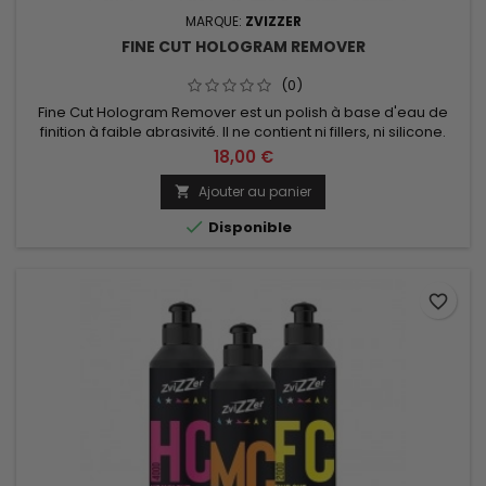
MARQUE:
ZVIZZER
FINE CUT HOLOGRAM REMOVER
(0)
Fine Cut Hologram Remover est un polish à base d'eau de
finition à faible abrasivité. Il ne contient ni fillers, ni silicone.
Contenance de 250ml ou 750ml au choix.
18,00 €
Ajouter au panier


Disponible
favorite_border