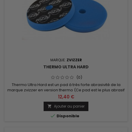
MARQUE:
ZVIZZER
THERMO ULTRA HARD
(0)
Thermo Ultra Hard est un pad à très forte abrasivité de la
marque zvizzer en version thermo (Ce pad est le plus abrasif
de la gamme zvizzer en mousse). Diamètre de 76/90 ou
12,40 €
125/140mm au choix.
Ajouter au panier


Disponible