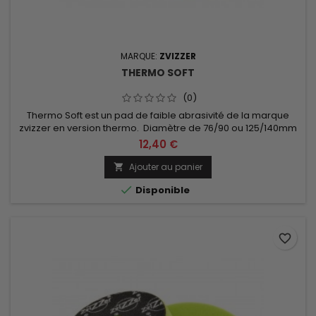
MARQUE:
ZVIZZER
THERMO SOFT
(0)
Thermo Soft est un pad de faible abrasivité de la marque
zvizzer en version thermo. Diamètre de 76/90 ou 125/140mm
au choix.
12,40 €
Ajouter au panier


Disponible
favorite_border