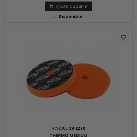
Ajouter au panier


Disponible
favorite_border
MARQUE:
ZVIZZER
THERMO MEDIUM