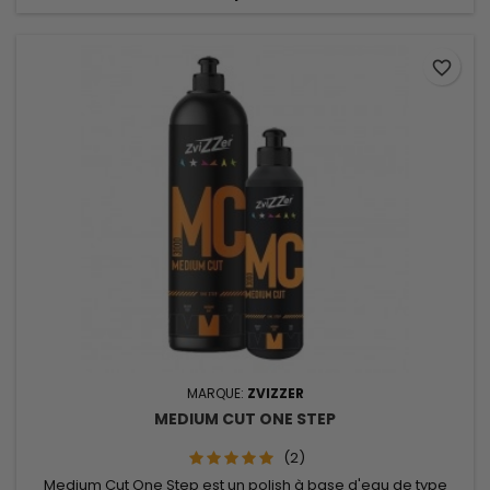
favorite_border
MARQUE:
ZVIZZER
MEDIUM CUT ONE STEP
(2)
Medium Cut One Step est un polish à base d'eau de type