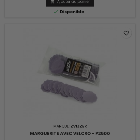
Ajouter au panier


Disponible
favorite_border
MARQUE:
ZVIZZER
MARGUERITE AVEC VELCRO - P2500