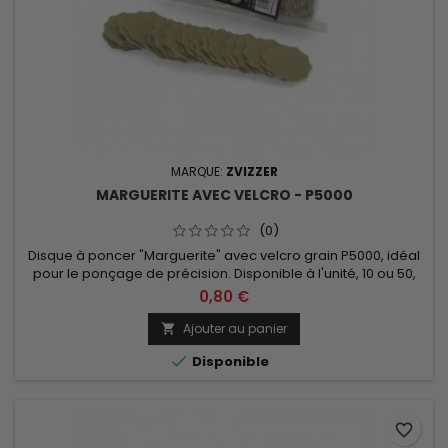
MARQUE:
ZVIZZER
MARGUERITE AVEC VELCRO - P5000
(0)
Disque à poncer "Marguerite" avec velcro grain P5000, idéal
pour le ponçage de précision. Disponible à l'unité, 10 ou 50,
diamètre 35mm.
0,80 €
Ajouter au panier


Disponible
favorite_border