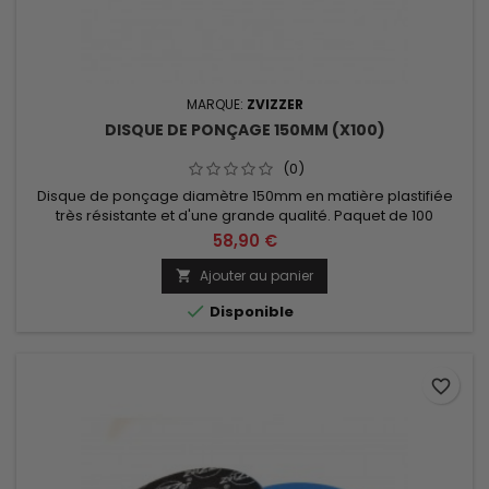
MARQUE:
ZVIZZER
DISQUE DE PONÇAGE 150MM (X100)
(0)
Disque de ponçage diamètre 150mm en matière plastifiée
très résistante et d'une grande qualité. Paquet de 100
disques. Abrasivité p2000 ou p3000 au choix.
58,90 €
Ajouter au panier


Disponible
favorite_border