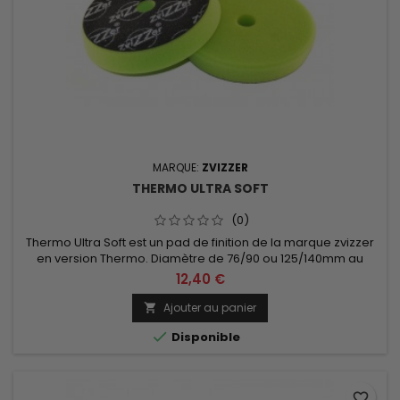
MARQUE:
ZVIZZER
THERMO ULTRA SOFT
(0)
Thermo Ultra Soft est un pad de finition de la marque zvizzer
en version Thermo. Diamètre de 76/90 ou 125/140mm au
choix.
12,40 €
Ajouter au panier


Disponible
favorite_border