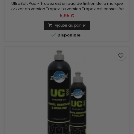
UltraSoft Pad - Trapez est un pad de finition de la marque
zvizzer en version Trapez. La version Trapez est conseillée
pour les machines de type orbitale (peut être aussi
5,95 €
employés avec une machine de type rotative) Diamètre de
35/55, 55/70 ou 80/95 au choix.
Ajouter au panier


Disponible
favorite_border