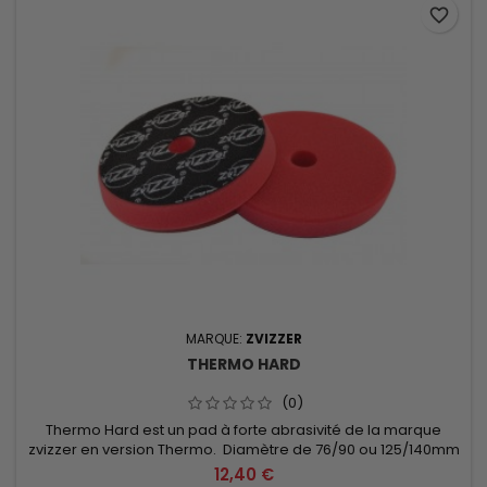
favorite_border
MARQUE:
ZVIZZER
THERMO HARD
(0)
Thermo Hard est un pad à forte abrasivité de la marque
zvizzer en version Thermo. Diamètre de 76/90 ou 125/140mm
au choix.
12,40 €