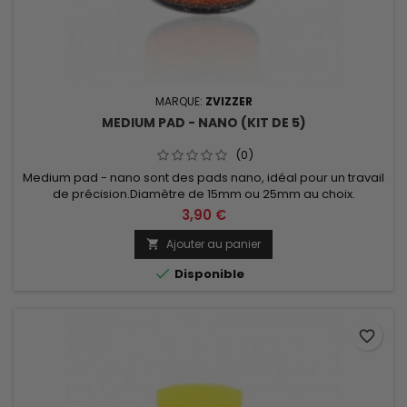
MARQUE:
ZVIZZER
MEDIUM PAD - NANO (KIT DE 5)
(0)
Medium pad - nano sont des pads nano, idéal pour un travail
de précision.Diamètre de 15mm ou 25mm au choix.
3,90 €
Ajouter au panier


Disponible
favorite_border