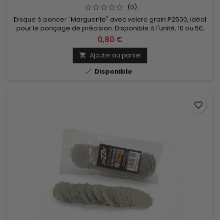
(0)
Disque à poncer "Marguerite" avec velcro grain P2500, idéal
pour le ponçage de précision. Disponible à l'unité, 10 ou 50,
diamètre 35mm.
0,80 €
Ajouter au panier


Disponible
favorite_border