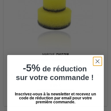
MARQUE:
ZVIZZER
SOFT PAD - NANO (KIT DE 5)
-5%
de réduction
(0)
Soft pad - nano sont des pads nano, idéal pour un travail de
sur votre commande !
précision.Diamètre de 15mm ou 25mm au choix.
3,90 €
Ajouter au panier

Inscrivez-vous à la newsletter et recevez un
code de réduction par email pour votre

Disponible
première commande.