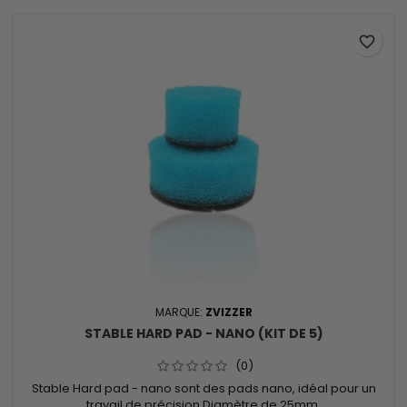
favorite_border
MARQUE:
ZVIZZER
STABLE HARD PAD - NANO (KIT DE 5)
(0)
Stable Hard pad - nano sont des pads nano, idéal pour un
travail de précision.Diamètre de 25mm.