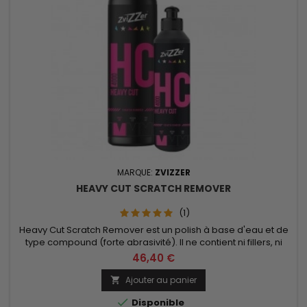
MARQUE:
ZVIZZER
HEAVY CUT SCRATCH REMOVER
(1)
Heavy Cut Scratch Remover est un polish à base d'eau et de
type compound (forte abrasivité). Il ne contient ni fillers, ni
silicone. Contenance de 250ml ou 750ml au choix.
46,40 €
Ajouter au panier


Disponible