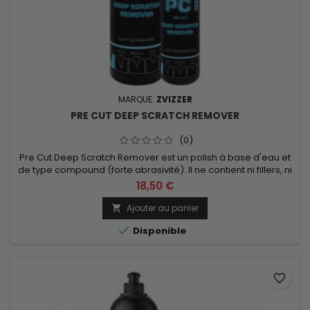
MARQUE:
ZVIZZER
PRE CUT DEEP SCRATCH REMOVER
(0)
Pre Cut Deep Scratch Remover est un polish à base d'eau et
de type compound (forte abrasivité). Il ne contient ni fillers, ni
silicone. Contenance de 250ml ou 750ml au choix.
18,50 €
Ajouter au panier


Disponible
favorite_border