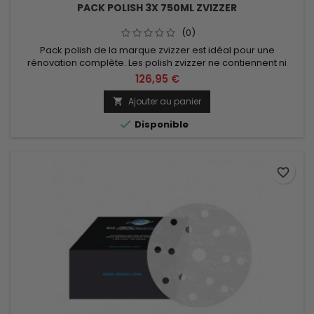
PACK POLISH 3X 750ML ZVIZZER
(0)
Pack polish de la marque zvizzer est idéal pour une
rénovation complète. Les polish zvizzer ne contiennent ni
fillers, ni silicone. Contenu du kit: 1x 750ml de fine cut, 1x 750ml
126,95 €
de medium cut, 1x 750ml de heavy cut.
Ajouter au panier


Disponible
favorite_border