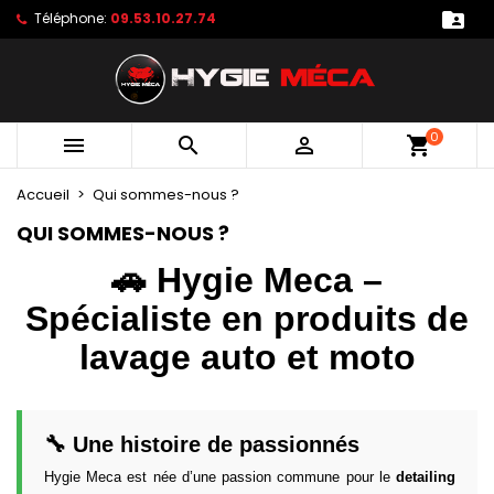

Téléphone:
09.53.10.27.74
×
×
×
×
Mes produits favoris
((modalTitle))
Créer une liste de favoris
Connexion
Créer une nouvelle liste
add_circle_outline
((confirmMessage))
Vous devez être connecté pour ajouter des produits
Nom de la liste de favoris
à votre liste de favoris.
0



shopping_cart
((cancelText))
((modalDeleteText))
Annuler
Connexion
Accueil
Qui sommes-nous ?
Annuler
Créer une liste de favoris
QUI SOMMES-NOUS ?
🚗 Hygie Meca –
Spécialiste en produits de
lavage auto et moto
🔧 Une histoire de passionnés
Hygie Meca est née d’une passion commune pour le
detailing