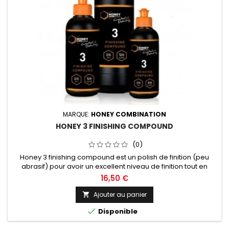
MARQUE:
HONEY COMBINATION
HONEY 3 FINISHING COMPOUND
(0)
Honey 3 finishing compound est un polish de finition (peu
abrasif) pour avoir un excellent niveau de finition tout en
garantissant un résultat sans hologrammes. Contenance de
16,50 €
250ml, 500ml ou 1L au choix.
Ajouter au panier


Disponible