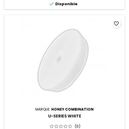

Disponible
favorite_border
MARQUE:
HONEY COMBINATION
U-SERIES WHITE
(0)