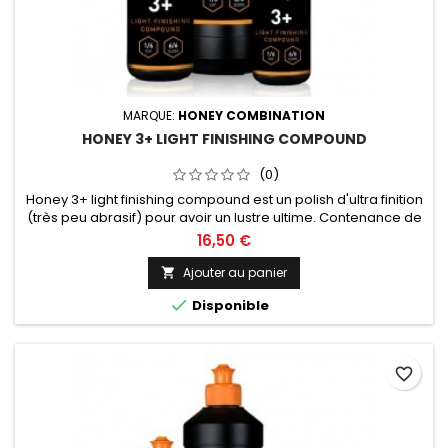
MARQUE:
HONEY COMBINATION
HONEY 3+ LIGHT FINISHING COMPOUND
(0)
Honey 3+ light finishing compound est un polish d'ultra finition
(très peu abrasif) pour avoir un lustre ultime. Contenance de
250ml, 500ml ou 1L au choix.
16,50 €
Ajouter au panier


Disponible
favorite_border