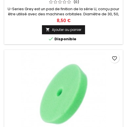
(0)
U-Series Grey est un pad de finition de la série U, conçu pour
être utilisé avec des machines orbitales. Diamètre de 30, 50,
75, 125 ou 150mm au choix.
8,50 €
Ajouter au panier


Disponible
favorite_border