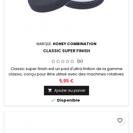
MARQUE:
HONEY COMBINATION
CLASSIC SUPER FINISH
(0)
Classic super finish est un pad d'ultra finition de la gamme
classic, conçu pour être utilisé avec des machines rotatives.
Diamètre de 50, 75 ou 125mm au choix.
5,95 €
Ajouter au panier


Disponible
favorite_border