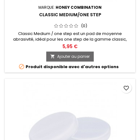
MARQUE:
HONEY COMBINATION
CLASSIC MEDIUM/ONE STEP
(0)
Classic Medium / one step est un pad de moyenne
abrasivité, idéal pour les one step de la gamme classic,
conçu pour être utilisé avec des machines rotatives.
5,95 €
Diamètre de 50, 75 ou 125mm au choix.
Ajouter au panier


Produit disponible avec d'autres options
favorite_border