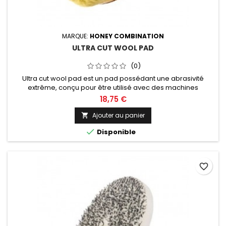
MARQUE:
HONEY COMBINATION
ULTRA CUT WOOL PAD
(0)
Ultra cut wool pad est un pad possédant une abrasivité
extrême, conçu pour être utilisé avec des machines
orbitales. Diamètre de 75, 125 ou 150mm au choix.
18,75 €
Ajouter au panier


Disponible
favorite_border