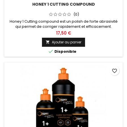
HONEY 1 CUTTING COMPOUND
(0)
Honey 1 Cutting compound est un polish de forte abrasivité
qui permet de corriger rapidement et efficacement.
Contenance de 250ml, 500ml ou 1L au choix.
17,50 €
Ajouter au panier


Disponible
favorite_border