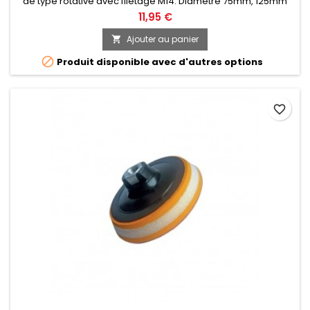
de type rotative avec filetage M14. Diamètre 75mm, 125mm
ou 150mm au choix.
11,95 €
Ajouter au panier


Produit disponible avec d'autres options
favorite_border