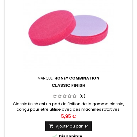
MARQUE:
HONEY COMBINATION
CLASSIC FINISH
(0)
Classic finish est un pad de finition de la gamme classic,
conçu pour être utilisé avec des machines rotatives.
Diamètre de 50, 75 ou 125mm au choix.
5,95 €
Ajouter au panier


Disponible