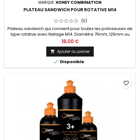
MARQUE:
HONEY COMBINATION
PLATEAU SANDWICH POUR ROTATIVE M14
(0)
Plateau sandwich qui convient pour toutes les polisseuses de
type rotative avec filetage M14. Diamètre 75mm, 125mm ou
150mm au choix.
18,00 €
Ajouter au panier


Disponible
favorite_border