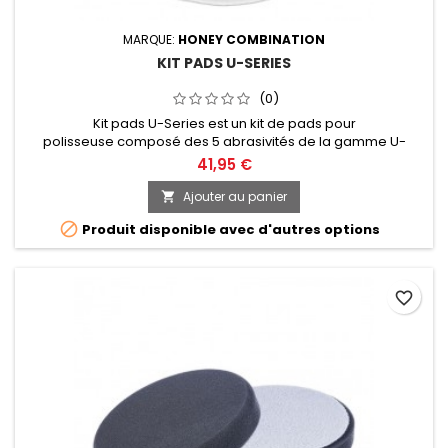
MARQUE:
HONEY COMBINATION
KIT PADS U-SERIES
(0)
Kit pads U-Series est un kit de pads pour
polisseuse composé des 5 abrasivités de la gamme U-
Series, conçu pour être utilisé avec des machines orbitales.
41,95 €
Diamètre de 30, 50, 75, 125 ou 150mm au choix.
Ajouter au panier


Produit disponible avec d'autres options
favorite_border