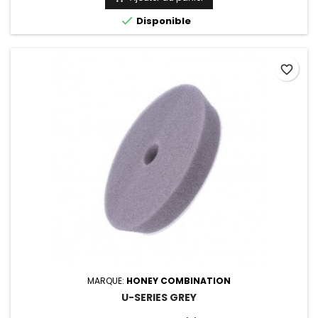

Disponible
favorite_border
MARQUE:
HONEY COMBINATION
U-SERIES GREY