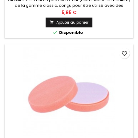
de la gamme classic, conçu pour être utilisé avec des
machines rotatives. Diamètre de 50, 75 ou 125 au choix.
5,95 €
Ajouter au panier


Disponible
favorite_border