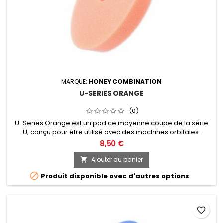
MARQUE:
HONEY COMBINATION
U-SERIES ORANGE
(0)
U-Series Orange est un pad de moyenne coupe de la série
U, conçu pour être utilisé avec des machines orbitales.
Diamètre de 30, 50, 75, 125 ou 150mm au choix.
8,50 €
Ajouter au panier


Produit disponible avec d'autres options
favorite_border