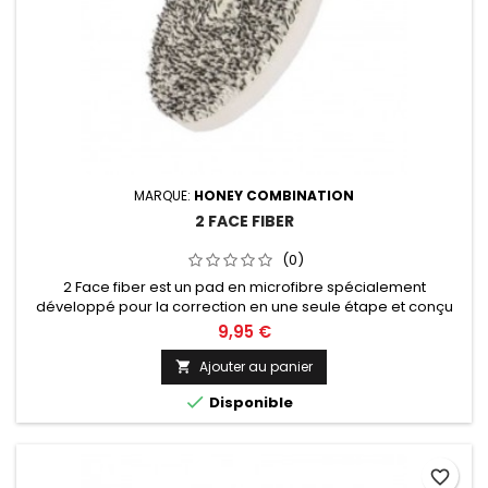
MARQUE:
HONEY COMBINATION
2 FACE FIBER
(0)
2 Face fiber est un pad en microfibre spécialement
développé pour la correction en une seule étape et conçu
pour être utilisé avec des machines orbitales. Diamètre de
9,95 €
75, 125 ou 150mm au choix.
Ajouter au panier


Disponible
favorite_border