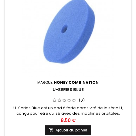
MARQUE:
HONEY COMBINATION
U-SERIES BLUE
(0)
U-Series Blue est un pad à forte abrasivité de la série U,
conçu pour être utilisé avec des machines orbitales.
Diamètre de 30, 50, 75, 125 ou 150mm au choix.
8,50 €
Ajouter au panier
