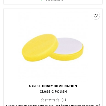
favorite_border
MARQUE:
HONEY COMBINATION
CLASSIC POLISH
(0)
Classic Polish est un pad micro-cut (entre finition et medium)