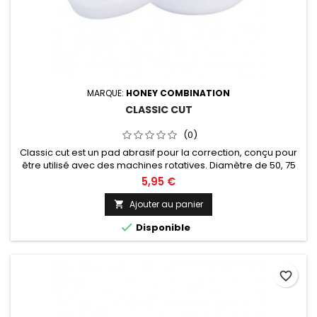
MARQUE:
HONEY COMBINATION
CLASSIC CUT
(0)
Classic cut est un pad abrasif pour la correction, conçu pour
être utilisé avec des machines rotatives. Diamètre de 50, 75
ou 125mm au choix.
5,95 €
Ajouter au panier


Disponible
favorite_border