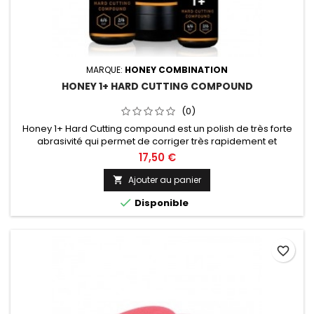
MARQUE:
HONEY COMBINATION
HONEY 1+ HARD CUTTING COMPOUND
(0)
Honey 1+ Hard Cutting compound est un polish de très forte
abrasivité qui permet de corriger très rapidement et
efficacement. Contenance de 250g, 500g ou 1Kg au choix.
17,50 €
Ajouter au panier


Disponible
favorite_border