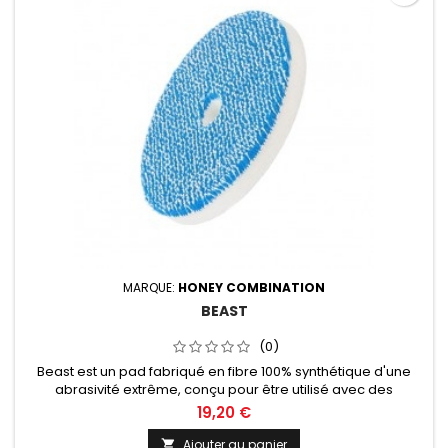
MARQUE:
HONEY COMBINATION
BEAST
(0)
Beast est un pad fabriqué en fibre 100% synthétique d'une
abrasivité extrême, conçu pour être utilisé avec des
machines orbitales. Diamètre de 30, 50, 75, 125 ou 150mm au
19,20 €
choix.
Ajouter au panier
