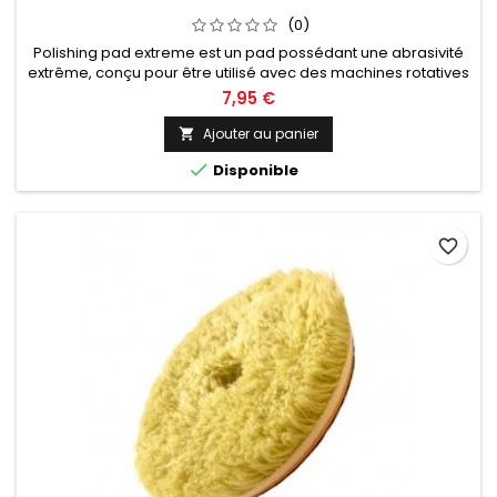
(0)
Polishing pad extreme est un pad possédant une abrasivité
extrême, conçu pour être utilisé avec des machines rotatives
et orbitales. Diamètre de 75, 125 ou 150mm au choix.
7,95 €
Ajouter au panier


Disponible
favorite_border