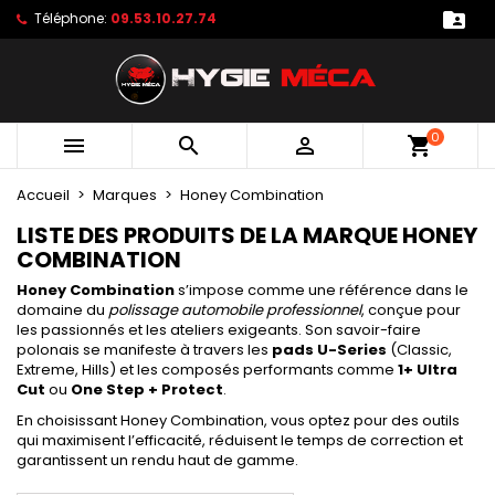

Téléphone:
09.53.10.27.74
×
×
×
×
Mes produits favoris
((modalTitle))
Créer une liste de favoris
Connexion
Créer une nouvelle liste
add_circle_outline
((confirmMessage))
Vous devez être connecté pour ajouter des produits
Nom de la liste de favoris
à votre liste de favoris.
0



shopping_cart
((cancelText))
((modalDeleteText))
Annuler
Connexion
Accueil
Marques
Honey Combination
Annuler
Créer une liste de favoris
LISTE DES PRODUITS DE LA MARQUE HONEY
COMBINATION
Honey Combination
s’impose comme une référence dans le
domaine du
polissage automobile professionnel
, conçue pour
les passionnés et les ateliers exigeants. Son savoir-faire
polonais se manifeste à travers les
pads U-Series
(Classic,
Extreme, Hills) et les composés performants comme
1+ Ultra
Cut
ou
One Step + Protect
.
En choisissant Honey Combination, vous optez pour des outils
qui maximisent l’efficacité, réduisent le temps de correction et
garantissent un rendu haut de gamme.