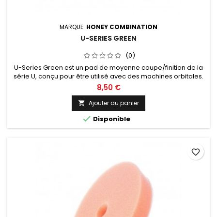
MARQUE:
HONEY COMBINATION
U-SERIES GREEN
(0)
U-Series Green est un pad de moyenne coupe/finition de la
série U, conçu pour être utilisé avec des machines orbitales.
Diamètre de 30, 50, 75, 125 ou 150mm au choix.
8,50 €
Ajouter au panier


Disponible
favorite_border