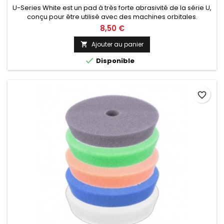
U-Series White est un pad à très forte abrasivité de la série U,
conçu pour être utilisé avec des machines orbitales.
Diamètre de 30, 50, 75, 125 ou 150mm au choix.
8,50 €
Ajouter au panier


Disponible
favorite_border