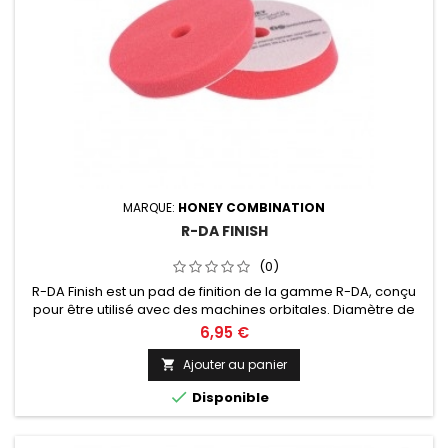
MARQUE:
HONEY COMBINATION
R-DA FINISH
(0)
R-DA Finish est un pad de finition de la gamme R-DA, conçu
pour être utilisé avec des machines orbitales. Diamètre de
75 ou 125mm au choix.
6,95 €
Ajouter au panier


Disponible