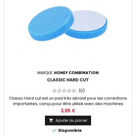
MARQUE:
HONEY COMBINATION
CLASSIC HARD CUT
(0)
Classic Hard cut est un pad très abrasif pour les corrections
importantes, conçu pour être utilisé avec des machines
rotatives. Diamètre de 50, 75 ou 125mm au choix.
3,95 €
Ajouter au panier


Disponible